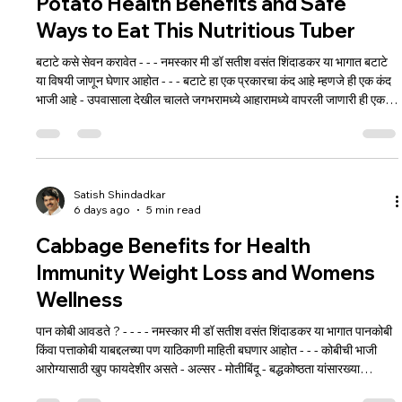
Potato Health Benefits and Safe
Ways to Eat This Nutritious Tuber
बटाटे कसे सेवन करावेत - - - नमस्कार मी डॉ सतीश वसंत शिंदाडकर या भागात बटाटे
या विषयी जाणून घेणार आहोत - - - बटाटे हा एक प्रकारचा कंद आहे म्हणजे ही एक कंद
भाजी आहे - उपवासाला देखील चालते जगभरामध्ये आहारामध्ये वापरली जाणारी ही एकमेव
भाजी स्वतंत्र रूपात किंवा इतर भाज्यांसोबत एकत्र करून तयार केली जाते बटाटे हे
पौष्टिक असून वजन टिकवून ठेवण्यास किंवा कमी करण्यास मदत करतात बटाटे कच्चे
कापून त्याची भाजी केली जाते बटाटे कुकरमध्ये पाण्यात शिजवून त्याची भाजी केली जाते
बटाटे वाफे
Satish Shindadkar
6 days ago
5 min read
Cabbage Benefits for Health
Immunity Weight Loss and Womens
Wellness
पान कोबी आवडते ? - - - - नमस्कार मी डॉ सतीश वसंत शिंदाडकर या भागात पानकोबी
किंवा पत्ताकोबी याबद्दलच्या पण याठिकाणी माहिती बघणार आहोत - - - कोबीची भाजी
आरोग्यासाठी खुप फायदेशीर असते - अल्सर - मोतीबिंदू - बद्धकोष्ठता यांसारख्या
समस्यांवर कोबीची भाजी श्रेष्ठ आहे अनेक भाज्या रोगप्रतिकारक क्षमता वाढवतात