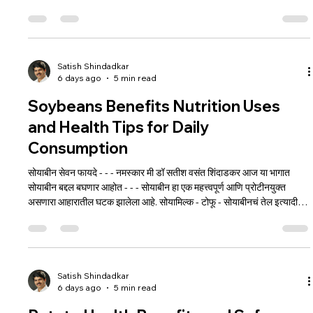
प्रकारात सेवन करतो तसेच अनेक प्रकारचे व्यंजन देखील बनवतो अशी ही दाणा मेथी
गुणाने उष्ण असल्यामुळे हिवाळ्यामध्ये लाडूंच्या स्वरूपात सेवन केली जाते दाणा मेथी
कोलेस्टेरॉल कमी करण्यासाठी अत्यंत उपयुक्त असते आणि कोलेस्टेरॉल कमी झाल्यामुळे
पर्यायानेहृदयासाठी ते अत्यं
Satish Shindadkar
6 days ago
5 min read
Soybeans Benefits Nutrition Uses
and Health Tips for Daily
Consumption
सोयाबीन सेवन फायदे - - - नमस्कार मी डॉ सतीश वसंत शिंदाडकर आज या भागात
सोयाबीन बद्दल बघणार आहोत - - - सोयाबीन हा एक महत्त्वपूर्ण आणि प्रोटीनयुक्त
असणारा आहारातील घटक झालेला आहे. सोयामिल्क - टोफू - सोयाबीनचं तेल इत्यादी
बाजारात भरपूर प्रमाणात उपलब्ध आहेत. सोयाबीनचा नियमित वापर केल्याने हाडं ठिसूळ
होत नाहीत - केस आणि नखं निरोगी राहतात सोयाबीनमध्ये भरपूर प्रमाणात मसाले टाकून
भाज्या केल्या जातात आणि याचाच परिणाम म्हणून अपचन - अम्लपित्त म्हणजे
अॅसिडीटी इत्यादी विकार होतात अ
Satish Shindadkar
6 days ago
5 min read