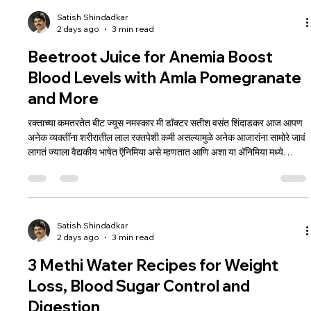
प्रमाणात होत असल्याचे निष्कर्ष निघालेले आहे
Satish Shindadkar
2 days ago
3 min read
Beetroot Juice for Anemia Boost
Blood Levels with Amla Pomegranate
and More
रक्ताच्या कमतरतेत बीट ज्यूस नमस्कार मी डॉक्टर सतीश वसंत शिंदाडकर आज आपण
अनेक व्यक्तींना शरीरातील लाल रक्तपेशी कमी असल्यामुळे अनेक आजारांना सामोरे जावं
लागतं ज्याला वैद्यकीय भाषेत ऍनिमिया असे म्हणतात आणि अशा या ॲनिमिया मध्ये
म्हणजेच रक्ताच्या कमतरते मध्ये घरगुती उपचार म्हणून बीट रूट चा ज्यूस कसा आणि
कोणा सोबत घ्यावा या विषयी बघणार आहोत बीट रूट हे रंगाने लाल रक्तपेशीं सारखेच
असते आणि याच्या सेवनामुळे रक्त वाढत असते म्हणजेच रक्त वाढीसाठी बीट रूट चा रस
/ / / ज्यूस सर्वोत्तम आहे ब
Satish Shindadkar
2 days ago
3 min read
3 Methi Water Recipes for Weight
Loss, Blood Sugar Control and
Digestion