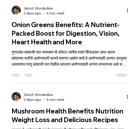
मजबुतीसाठी अत्यंत आवश्यक असते या शिवाय काकडी
Satish Shindadkar
2 days ago
4 min read
Onion Greens Benefits: A Nutrient-
Packed Boost for Digestion, Vision,
Heart Health and More
गुणवर्धक कांद्याची पात नमस्कार मी डॉक्टर सतीश वसंत शिंदाडकर आज आपण
कांद्याच्या पातीचे आरोग्यदायी फायदे बघणार आहोत कांदे हे आरोग्यासाठी अत्यंत उपयुक्त
असतातच परंतु कांद्याची पात देखील आपल्या आरोग्यासाठी अत्यंत लाभदायक आहे सर्वच
प्रकारचा हिरवा भाजीपाला आपल्यासाठी फायदेशीर असला तरी कांद्याची पात प्रामुख्याने
अनेक प्रकारचे शारीरिक दोष दूर करण्यासाठी उत्तम असते कांद्याची पात खाल्ल्याने
मुखाची दुर्गंधी दूर होते आपली दृष्टी वाढते आणि मोतीबिंदू ज्याला आपण catract म्हणतो
तो लवकर होत न
Satish Shindadkar
2 days ago
4 min read
Mushroom Health Benefits Nutrition
Weight Loss and Delicious Recipes