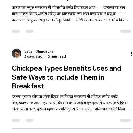
कारल्याचा ज्यूस नमस्कार मी डॉ सतीश वसंत शिंदाडकर आज - - - कारल्याच्या रसा
बद्दल माहिती घेणार आहोत सर्वप्रथम कारल्याचा रस कसा बनवायचा हे बघू या - - - -
कारल्याला चाकूच्या साहाय्याने सोलून घ्यावे - - आणि त्यातील पांढरा भाग तसेच बिया
काढून घ्याव्यात यानंतर त्या- - - ची लहान तुकडे करून साधारणतः वीस मिनिटे पाण्यात
भिजत ठेवावेत - - - यानंतर हे तुकडे ज्यूसरमध्ये टाकून ज्यूस करावा - - - आणि त्यानंतर
त्याला गाळून त्यात चवीपुरता सेंधे मीठ - - चवीपुरतं पिवळ्या लिंबूचा रस - आले
Satish Shindadkar
2 days ago
3 min read
Chickpea Types Benefits Uses and
Safe Ways to Include Them in
Breakfast
हरभरा प्रकार कोणता श्रेष्ठ हिरवा का पिवळा नमस्कार मी डॉक्टर सतीश वसंत
शिंदाडकर आज आपण हरभरा या विषयी बघणार आहोत प्रामुख्याने आपल्याकडे हिरवा
किंवा त्याला काळा हरभरा म्हणतात आणि दुसरा पिवळा ज्याला बोली भाषेत छोले किंवा
काबुली असे म्हणतात या विषयी बघणार आहोत दोन्ही हरभऱ्याच्या प्रकारांचा मोठ्या
प्रमाणावर वापर केला जातो दोन ही हरभरे भरपूर प्रमाणात पोषक असतात पण
आरोग्यासाठी सर्व दृष्टीने विचार केला असता काळ्या हरभऱ्याचे फायदे आपणास अधिक