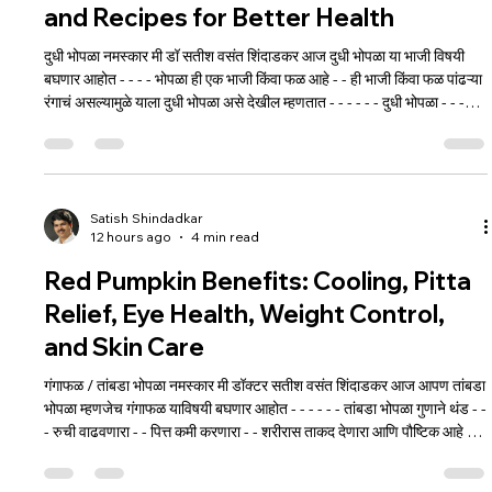
and Recipes for Better Health
दुधी भोपळा नमस्कार मी डॉ सतीश वसंत शिंदाडकर आज दुधी भोपळा या भाजी विषयी
बघणार आहोत - - - - भोपळा ही एक भाजी किंवा फळ आहे - - ही भाजी किंवा फळ पांढऱ्या
रंगाचं असल्यामुळे याला दुधी भोपळा असे देखील म्हणतात - - - - - - दुधी भोपळा - - -
भाजी स्वरुपात वापरला जातो - - - त्याचा रस काढून म्हणजेच ज्यूस काढून - - - अनेक
उपयोगांसाठी वापरला जातो तसेच - - - कोशिंबीर इत्यादी स्वरुपात देखील याला सेवन
केले जाते दुधी भोपळा सेवन केल्याने - - - शरीरातील अयोग्य कोलेस्ट्रॉलची पातळी कमी
होते
Satish Shindadkar
12 hours ago
4 min read
Red Pumpkin Benefits: Cooling, Pitta
Relief, Eye Health, Weight Control,
and Skin Care
गंगाफळ / तांबडा भोपळा नमस्कार मी डॉक्टर सतीश वसंत शिंदाडकर आज आपण तांबडा
भोपळा म्हणजेच गंगाफळ याविषयी बघणार आहोत - - - - - - तांबडा भोपळा गुणाने थंड - -
- रुची वाढवणारा - - पित्त कमी करणारा - - शरीरास ताकद देणारा आणि पौष्टिक आहे - -
- - हा भोपळा वातदोष - पित्तदोष आणि कफदोष या तिघांसाठी उत्तम असून उष्णप्रकृतीच्या
लोकांसाठी आरोग्यदायक आहे - - - - चांगला पिकलेला तांबडा भोपळा म्हणजे गंगाफळ हेच